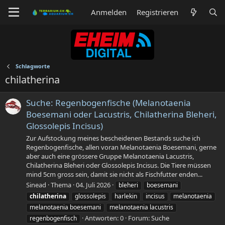
Anmelden
Registrieren
Schlagworte
chilatherina
Suche: Regenbogenfische (Melanotaenia
Boesemani oder Lacustris, Chilatherina Bleheri,
Glossolepis Incisus)
Zur Aufstockung meines bescheidenen Bestands suche ich
Regenbogenfische, allen voran Melanotaenia Boesemani, gerne
aber auch eine grössere Gruppe Melanotaenia Lacustris,
Chilatherina Bleheri oder Glossolepis Incisus. Die Tiere müssen
mind 5cm gross sein, damit sie nicht als Fischfutter enden...
Sinead
Thema
04. Juli 2026
bleheri
boesemani
chilatherina
glossolepis
harlekin
incisus
melanotaenia
melanotaenia boesemani
melanotaenia lacustris
Antworten: 0
Forum:
Suche
regenbogenfisch